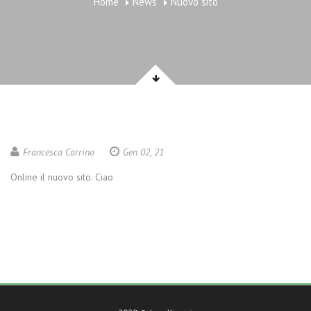
Home
News
Nuovo sito
Francesca Carrino
Gen 02, 21
Online il nuovo sito. Ciao